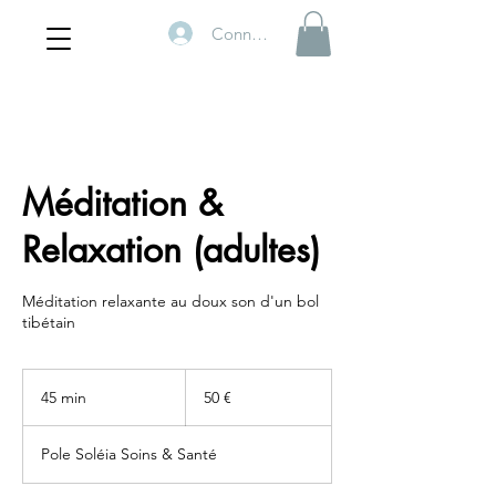
Connexion
Méditation &
Relaxation (adultes)
Méditation relaxante au doux son d'un bol
tibétain
50
euros
45 min
4
50 €
5
m
Pole Soléia Soins & Santé
i
n